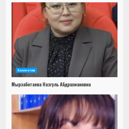
Коллектив
Мырзаботаева Назгуль Абдрахмановна