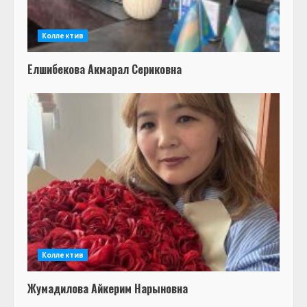
Коллектив
Елшибекова Акмарал Сериковна
Коллектив
Жумадилова Айкерим Нарыновна