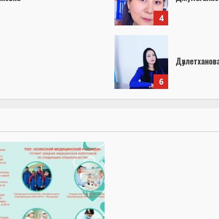
4
Дәулетханов
6