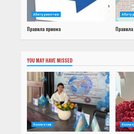
Абитуриентам
Абиту
Правила приема
Правила
YOU MAY HAVE MISSED
Коллектив
Коллек