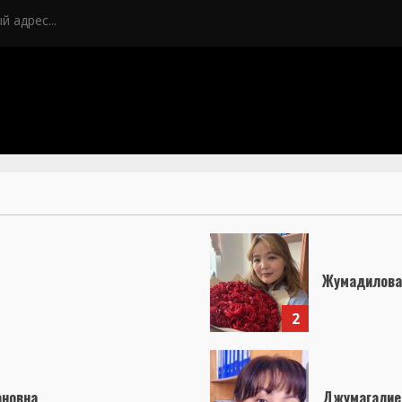
Жумадилова
2
ановна
Джумагалие