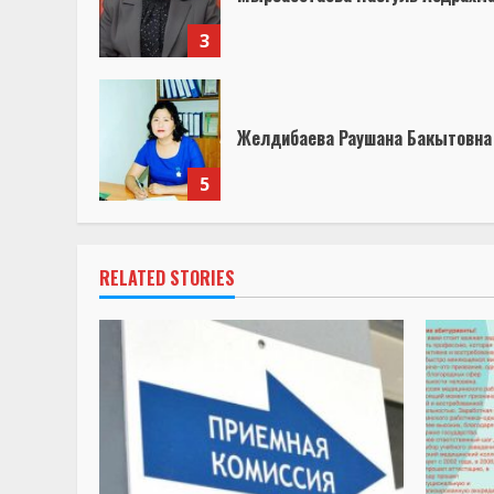
3
Желдибаева Раушана Бакытовна
5
RELATED STORIES