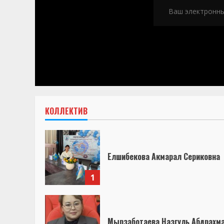
КОЛЛЕКТИВ
Елшибекова Акмарал Сериковна
1
Мырзаботаева Назгуль Абдрахм