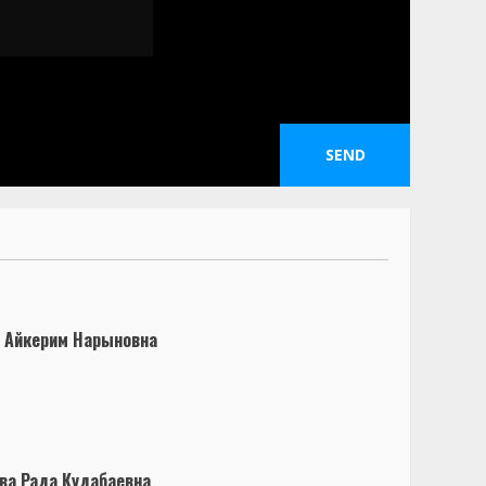
 Айкерим Нарыновна
ва Рада Кудабаевна