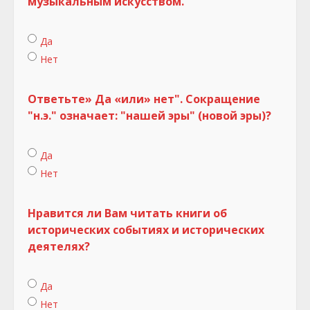
музыкальным искусством.
Да
Нет
Ответьте» Да «или» нет". Сокращение
"н.э." означает: "нашей эры" (новой эры)?
Да
Нет
Нравится ли Вам читать книги об
исторических событиях и исторических
деятелях?
Да
Нет