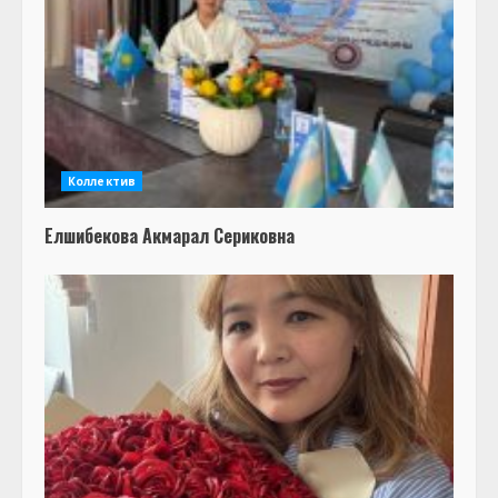
Коллектив
Елшибекова Акмарал Сериковна