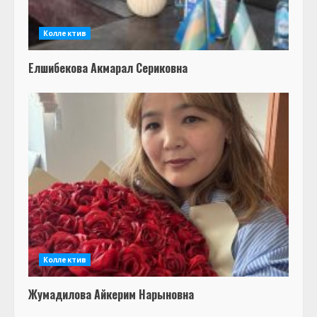
Коллектив
Елшибекова Акмарал Сериковна
Коллектив
Жумадилова Айкерим Нарыновна