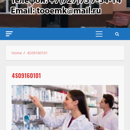
Primary
Menu
Home
4S09160101
4S09160101