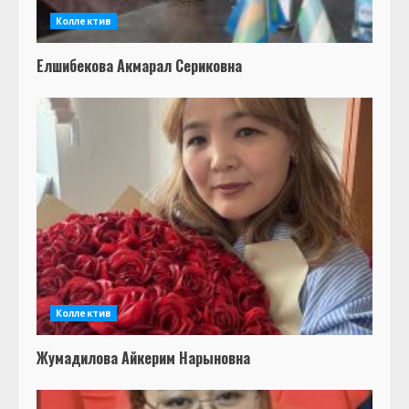
Коллектив
Елшибекова Акмарал Сериковна
Коллектив
Жумадилова Айкерим Нарыновна